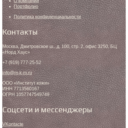
О компании
Портфолио
Политика конфиденциальности
Контакты
Москва, Дмитровское ш., д. 100, стр. 2, офис 3250, БЦ
«Норд Хаус»
+7 (919) 777-25-52
info@m-k-m.ru
ООО «Институт кожи»
ИНН 7713560167
ОГРН 1057747549749
Соцсети и мессенджеры
VKontacte